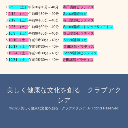
1.
9/5
（土）
午前
9
時
30
分～
40
分
寺田講師ピラティス
2
.9/12
（土）
午前
9
時
30
分～
40
分
Sacco
講師ヨガ
3.
9/19
（土）
午前
9
時
30
分～
40
分
寺田講師ピラティス
4.
9/26
（土）
午前
9
時
30
分～
40
分
Sacco
講師ストレッチ
&
コアトレ
5.
10/3
（土）
午前
9
時
30
分～
40
分
寺田講師ピラティス
6.
10/10
（土）
午前
9
時
30
分～
40
分
Sacco
講師ヨガ
7.
10/17
（土）
午前
9
時
30
分～
40
分
寺田講師ピラティス
8.
10/24
（土）
午前
9
時
30
分～
40
分
Sacco
講師ピラティス
9.
10/31
（土）
午前
9
時
30
分～
40
分
寺田講師ピラティス
美しく健康な文化を創る クラブアク
シア
©2026
美しく健康な文化を創る クラブアクシア
. All Rights Reserved.