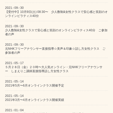
2021
09
30
/
/
【受付中】10月9日(土) 08:30〜 少人数制&女性クラスで安心感と笑顔のオ
ンラインピラティス40分
2021
09
30
/
/
少人数制&女性クラスで安心感と笑顔のオンラインピラティス40分 ご参加
者の声
2021
09
30
/
/
元NHKフリーアナウンサー直接指導☆美声＆印象☆話し方女性クラス ご
参加者の声
2021
05
17
/
/
５月２８日（金）２０時〜大人気オンライン・元NHKフリーアナウンサ
ー しまえりこ講師直接指導話し方女性クラス
2021
05
14
/
/
2021年5月〜6月オンラインクラス開催予定
2021
05
14
/
/
2021年3月〜4月オンラインクラス開催実績
2021
01
04
/
/