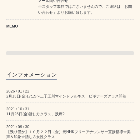
メール問い合わせ
※スタッフ常駐ではございませんので、ご連絡は「お問
い合わせ」よりお願い致します。
MEMO
インフォメーション
2026
01
22
/
/
2月13日(金)17:15〜二子玉川マインドフルネス ビギナーズクラス開催
2021
10
31
/
/
11月26日(金)話し方クラス、残席2
2021
09
30
/
/
【残り僅か】１０月２２日（金）元NHKフリーアナウンサー直接指導☆美
声＆印象☆話し方女性クラス