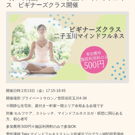
ス ビギナーズクラス開催
開催日時:2月13日（金）17:15-18:45
開催場所:プライベートサロン／世田谷区玉川4-38
※閑静な住宅街、庭付き一軒家一階エリア余裕ある会場です
対象:セルフケア、ストレッチ、マインドフルネスヨガ・瞑想に関心ある
方、初心者可
参加費用:500円※施設利用料のみで参加OK
男性講師:Taka:マインドフルネスストレス低減法プログラムMBSR受講終