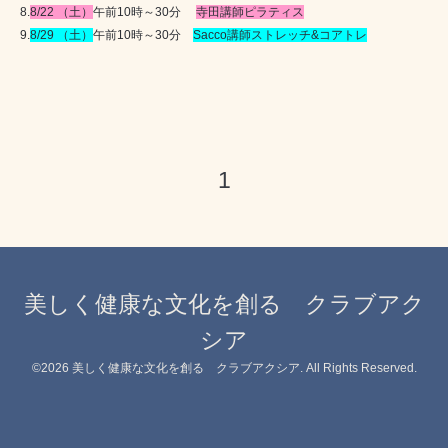
8.
8/22
（土）
午前
10
時～
30
分
寺田講師ピラティス
9.
8/29
（土）
午前
10
時～
30
分
Sacco
講師ストレッチ
&
コアトレ
1
美しく健康な文化を創る クラブアク
シア
©2026
美しく健康な文化を創る クラブアクシア
. All Rights Reserved.